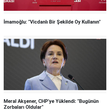
İmamoğlu: "Vicdanlı Bir Şekilde Oy Kullanın"
Meral Akşener, CHP'ye Yüklendi: "Bugünün
Zorbaları Oldular"