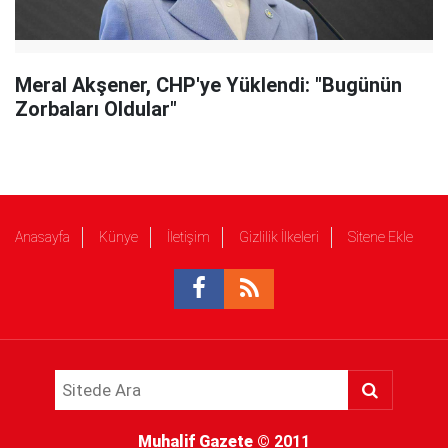
Meral Akşener, CHP'ye Yüklendi: "Bugünün
Zorbaları Oldular"
Anasayfa
Künye
İletişim
Gizlilik İlkeleri
Sitene Ekle
Muhalif Gazete
© 2011