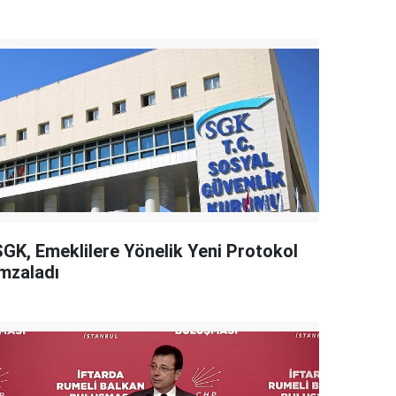
SGK, Emeklilere Yönelik Yeni Protokol
İmzaladı