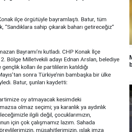
onak ilçe örgütüyle bayramlaştı. Batur, tüm
ak, “Sandıklara sahip çıkarak baharı getireceğiz”
azan Bayramı’nı kutladı. CHP Konak İlçe
. Bölge Milletvekili adayı Ednan Arslan, belediye
b
 gençlik kolları ile partililerin katıldığı
yıs’tan sonra Türkiye’nin bambaşka bir ülke
ledi. Batur, şunları kaydetti:
 partimize oy atmayacak kesimdeki
mazsa olmaz seçimi; ya karanlık ya aydınlık
eceğimizle ilgili değil, çocuklarımızın,
. Bunun için çok çalışmamız lazım. Sahada
örevlilerimizin, müşahitlerimizin, ıslak imza