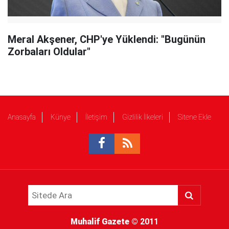
Meral Akşener, CHP'ye Yüklendi: "Bugünün
Zorbaları Oldular"
Anasayfa
Künye
İletişim
Gizlilik İlkeleri
Sitene Ekle
Muhalif Gazete
© 2011