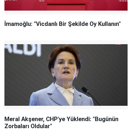
İmamoğlu: "Vicdanlı Bir Şekilde Oy Kullanın"
Meral Akşener, CHP'ye Yüklendi: "Bugünün
Zorbaları Oldular"