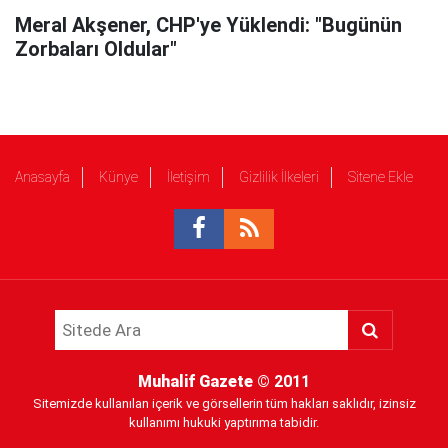
Meral Akşener, CHP'ye Yüklendi: "Bugünün
Zorbaları Oldular"
Anasayfa
Künye
İletişim
Gizlilik İlkeleri
Sitene Ekle
Muhalif Gazete
© 2011
Sitemizde kullanılan içerik ve görsellerin tüm hakları saklıdır, izinsiz
kullanımı hukuki yaptırıma tabidir.