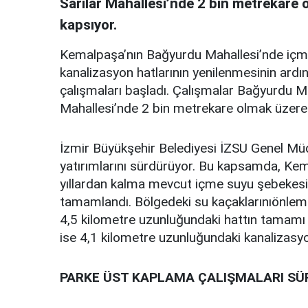
Sarılar Mahallesi’nde 2 bin metrekare o
kapsıyor.
Kemalpaşa’nın Bağyurdu Mahallesi’nde içme 
kanalizasyon hatlarının yenilenmesinin ardı
çalışmaları başladı. Çalışmalar Bağyurdu Ma
Mahallesi’nde 2 bin metrekare olmak üzere 7
İzmir Büyükşehir Belediyesi İZSU Genel Müd
yatırımlarını sürdürüyor. Bu kapsamda, Kem
yıllardan kalma mevcut içme suyu şebekesin
tamamlandı. Bölgedeki su kaçaklarınıönlem
4,5 kilometre uzunluğundaki hattın tamamı ye
ise 4,1 kilometre uzunluğundaki kanalizasyon
PARKE ÜST KAPLAMA ÇALIŞMALARI S