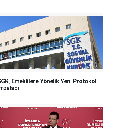
SGK, Emeklilere Yönelik Yeni Protokol
İmzaladı