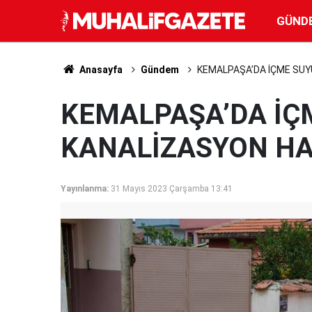
GÜND
Anasayfa
Gündem
KEMALPAŞA’DA İÇME SUYU
KEMALPAŞA’DA İÇ
KANALİZASYON HA
Yayınlanma:
31 Mayıs 2023 Çarşamba 13:41