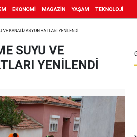
EM
EKONOMI
MAGAZIN
YAŞAM
TEKNOLOJI
 VE KANALİZASYON HATLARI YENİLENDİ
ME SUYU VE
TLARI YENİLENDİ