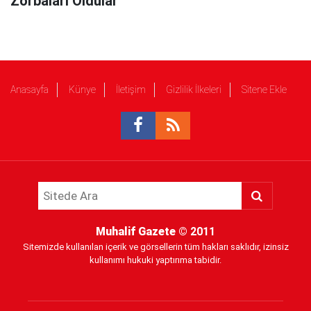
Zorbaları Oldular"
Anasayfa
Künye
İletişim
Gizlilik İlkeleri
Sitene Ekle
Muhalif Gazete
© 2011
Sitemizde kullanılan içerik ve görsellerin tüm hakları saklıdır, izinsiz
kullanımı hukuki yaptırıma tabidir.