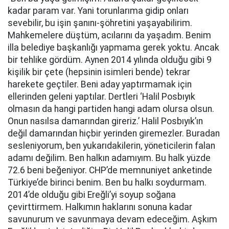
kadar param var. Yani torunlarıma gidip onları
sevebilir, bu işin şanını-şöhretini yaşayabilirim.
Mahkemelere düştüm, acılarını da yaşadım. Benim
illa belediye başkanlığı yapmama gerek yoktu. Ancak
bir tehlike gördüm. Aynen 2014 yılında olduğu gibi 9
kişilik bir çete (hepsinin isimleri bende) tekrar
harekete geçtiler. Beni aday yaptırmamak için
ellerinden geleni yaptılar. Dertleri ‘Halil Posbıyık
olmasın da hangi partiden hangi adam olursa olsun.
Onun nasılsa damarından gireriz.’ Halil Posbıyık’ın
değil damarından hiçbir yerinden giremezler. Buradan
sesleniyorum, ben yukarıdakilerin, yöneticilerin falan
adamı değilim. Ben halkın adamıyım. Bu halk yüzde
72.6 beni beğeniyor. CHP’de memnuniyet anketinde
Türkiye’de birinci benim. Ben bu halkı soydurmam.
2014’de olduğu gibi Ereğli’yi soyup soğana
çevirttirmem. Halkımın haklarını sonuna kadar
savunurum ve savunmaya devam edeceğim. Aşkım