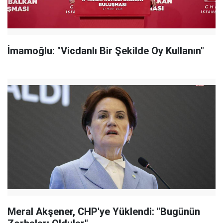
İmamoğlu: "Vicdanlı Bir Şekilde Oy Kullanın"
Meral Akşener, CHP'ye Yüklendi: "Bugünün