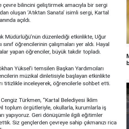
le çevre bilincini geliştirmek amacıyla bir sergi
dan oluşan ‘Atıktan Sanata’ isimli sergi, Kartal
anında açıldı.
Atık Müdürlüğü’nün düzenlediği etkinlikte, Uğur
 sınıf öğrencilerinin çalışmaları yer aldı. Hayal
malar yapan öğrenciler, büyük takdir topladı.
b
Gökhan Yüksel’i temsilen Başkan Yardımcıları
ilerin müzikal dinletisiyle başlayan etkinlikte
titizlikle inceleyerek, öğrencilerle sohbet etti.
 Cengiz Türkmen, “Kartal Belediyesi İklim
il toplum örgütleriyle, okullarla, kurumlarla iş
arı yapıyoruz. Geri dönüşümle ilgili eğitimler
lettik. Siz gençlerden çevreye sahip çıkmanızı rica