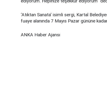
ediyorum. Hepinize teşekkür ediyorum” ded
‘Atıktan Sanata’ isimli sergi, Kartal Belediy
fuaye alanında 7 Mayıs Pazar gününe kadar
ANKA Haber Ajansı