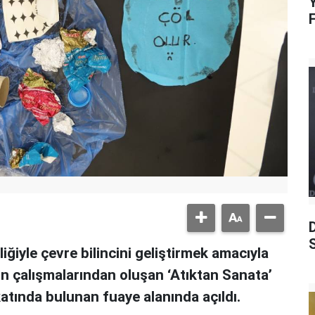
Y
S
liğiyle çevre bilincini geliştirmek amacıyla
rin çalışmalarından oluşan ‘Atıktan Sanata’
 katında bulunan fuaye alanında açıldı.