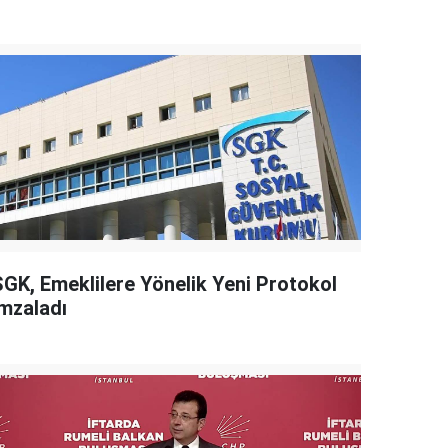
SGK, Emeklilere Yönelik Yeni Protokol
İmzaladı