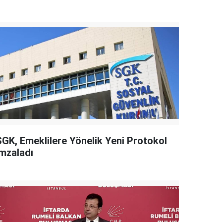
SGK, Emeklilere Yönelik Yeni Protokol
İmzaladı