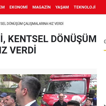
EM
EKONOMI
MAGAZIN
YAŞAM
TEKNOLOJI
TSEL DÖNÜŞÜM ÇALIŞMALARINA HIZ VERDİ
Sİ, KENTSEL DÖNÜŞÜM
Z VERDİ