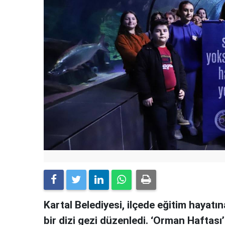
Kartal Belediyesi, ilçede eğitim hayat
bir dizi gezi düzenledi. ‘Orman Haftas