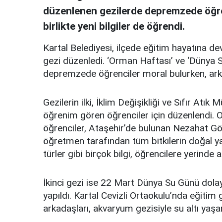
düzenlenen gezilerde depremzede öğren
birlikte yeni bilgiler de öğrendi.
Kartal Belediyesi, ilçede eğitim hayatına d
gezi düzenledi. ‘Orman Haftası’ ve ‘Dünya
depremzede öğrenciler moral bulurken, arkada
Gezilerin ilki, İklim Değişikliği ve Sıfır At
öğrenim gören öğrenciler için düzenlendi.
öğrenciler, Ataşehir’de bulunan Nezahat Gök
öğretmen tarafından tüm bitkilerin doğal y
türler gibi birçok bilgi, öğrencilere yerinde ak
İkinci gezi ise 22 Mart Dünya Su Günü dola
yapıldı. Kartal Cevizli Ortaokulu’nda eğitim
arkadaşları, akvaryum gezisiyle su altı yaşa