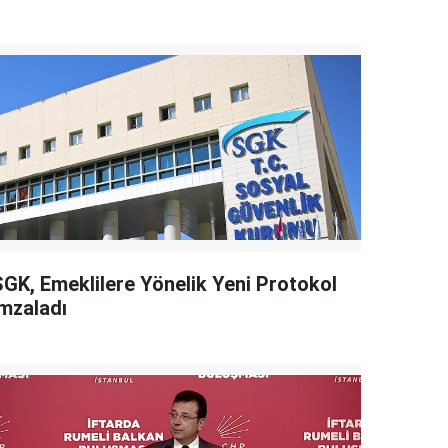
SGK, Emeklilere Yönelik Yeni Protokol
İmzaladı