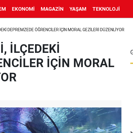
EM
EKONOMI
MAGAZIN
YAŞAM
TEKNOLOJI
EDEKİ DEPREMZEDE ÖĞRENCİLER İÇİN MORAL GEZİLERİ DÜZENLİYOR
, İLÇEDEKİ
NCİLER İÇİN MORAL
YOR