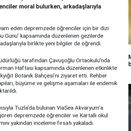
ciler moral bulurken, arkadaşlarıyla
evam eden depremzede öğrenciler için bir dizi
 Su Günü’ kapsamında düzenlenen gezilerde
şlarıyla birlikte yeni bilgiler de öğrendi.
ık Müdürlüğü tarafından Çavuşoğlu Ortaokulu’nda
b
 Orman Haftası kapsamında düzenlenen etkinlikte
yiğit Botanik Bahçesi’ni ziyaret etti. Rehber
apıları, büyüme ve gelişme aşamaları ile endemik
tarıldı.
yısıyla Tuzla’da bulunan ViaSea Akvaryum’a
 gören depremzede öğrenciler ve Kartallı okul
mını yakından inceleme fırsatı yakaladı.