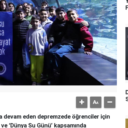
Y
S
ına devam eden depremzede öğrenciler için
ı’ ve ‘Dünya Su Günü’ kapsamında