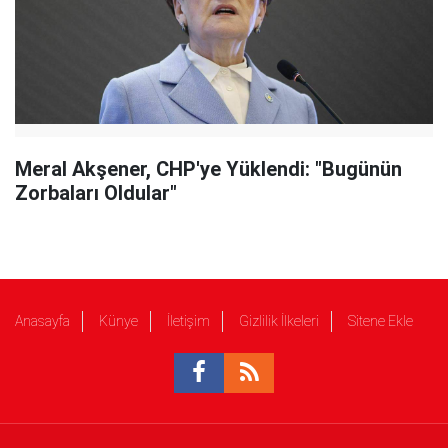
Meral Akşener, CHP'ye Yüklendi: "Bugünün
Zorbaları Oldular"
Anasayfa
Künye
İletişim
Gizlilik İlkeleri
Sitene Ekle