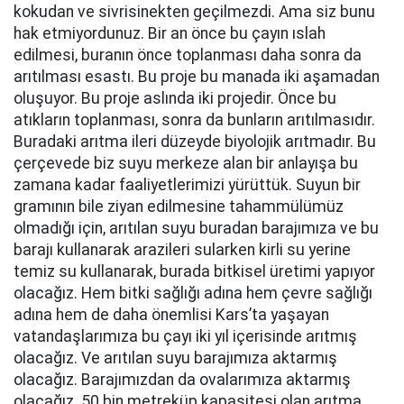
kokudan ve sivrisinekten geçilmezdi. Ama siz bunu
hak etmiyordunuz. Bir an önce bu çayın ıslah
edilmesi, buranın önce toplanması daha sonra da
arıtılması esastı. Bu proje bu manada iki aşamadan
oluşuyor. Bu proje aslında iki projedir. Önce bu
atıkların toplanması, sonra da bunların arıtılmasıdır.
Buradaki arıtma ileri düzeyde biyolojik arıtmadır. Bu
çerçevede biz suyu merkeze alan bir anlayışa bu
zamana kadar faaliyetlerimizi yürüttük. Suyun bir
gramının bile ziyan edilmesine tahammülümüz
olmadığı için, arıtılan suyu buradan barajımıza ve bu
barajı kullanarak arazileri sularken kirli su yerine
temiz su kullanarak, burada bitkisel üretimi yapıyor
olacağız. Hem bitki sağlığı adına hem çevre sağlığı
adına hem de daha önemlisi Kars’ta yaşayan
vatandaşlarımıza bu çayı iki yıl içerisinde arıtmış
olacağız. Ve arıtılan suyu barajımıza aktarmış
olacağız. Barajımızdan da ovalarımıza aktarmış
olacağız. 50 bin metreküp kapasitesi olan arıtma