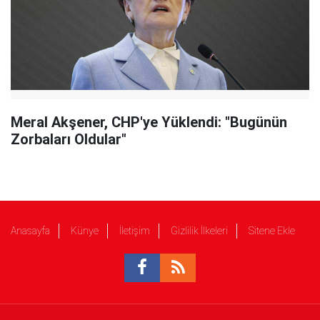
Meral Akşener, CHP'ye Yüklendi: "Bugünün
Zorbaları Oldular"
Anasayfa
Künye
İletişim
Gizlilik İlkeleri
Sitene Ekle