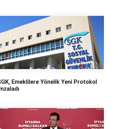
SGK, Emeklilere Yönelik Yeni Protokol
İmzaladı