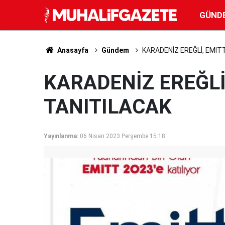
GÜND
Anasayfa
Gündem
KARADENİZ EREĞLİ, EMIT
KARADENİZ EREĞLİ
TANITILACAK
Yayınlanma:
06 Nisan 2023 Perşembe 15:18