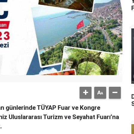
Y
S
san günlerinde TÜYAP Fuar ve Kongre
z Uluslararası Turizm ve Seyahat Fuarı’na
.