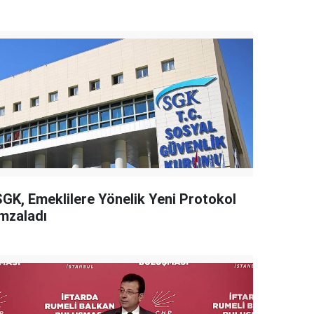
SGK, Emeklilere Yönelik Yeni Protokol
İmzaladı