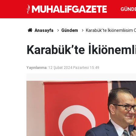
GÜND
Anasayfa
Gündem
Karabük’te İkiönemliisim C
Karabük’te İkiönemli
Yayınlanma:
12 Şubat 2024 Pazartesi 15:49