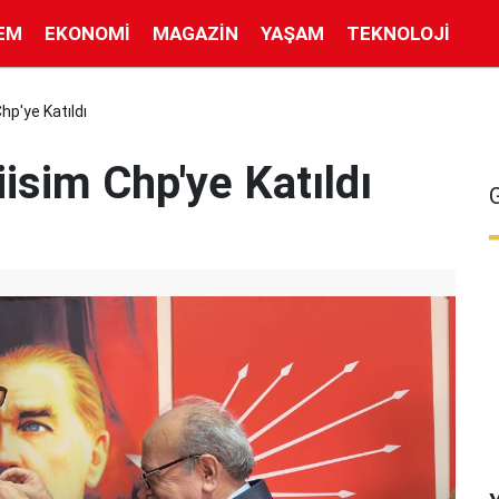
EM
EKONOMI
MAGAZIN
YAŞAM
TEKNOLOJI
hp'ye Katıldı
isim Chp'ye Katıldı