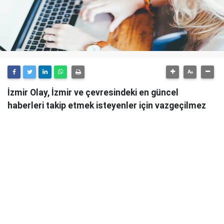
İzmir Olay, İzmir ve çevresindeki en güncel
haberleri takip etmek isteyenler için vazgeçilmez
bir kaynaktır.
Günlük olarak güncellenen haber sitesi, İzmir'in tüm
önemli gelişmelerini anlık olarak okuyucularına
ulaştırmaktadır.
İzmir Olay
, sadece şehirdeki değil, aynı zamanda
ülke genelindeki önemli olayları da takip ederek
okuyucularını bilgilendirmektedir. Güvenilir ve