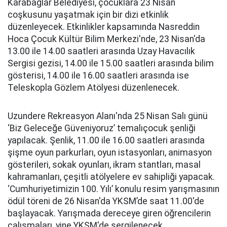
Karabağlar Belediyesi, çocuklara 23 Nisan
coşkusunu yaşatmak için bir dizi etkinlik
düzenleyecek. Etkinlikler kapsamında Nasreddin
Hoca Çocuk Kültür Bilim Merkezi'nde, 23 Nisan'da
13.00 ile 14.00 saatleri arasında Uzay Havacılık
Sergisi gezisi, 14.00 ile 15.00 saatleri arasında bilim
gösterisi, 14.00 ile 16.00 saatleri arasında ise
Teleskopla Gözlem Atölyesi düzenlenecek.
Uzundere Rekreasyon Alanı'nda 25 Nisan Salı günü
‘Biz Geleceğe Güveniyoruz’ temalıçocuk şenliği
yapılacak. Şenlik, 11.00 ile 16.00 saatleri arasında
şişme oyun parkurları, oyun istasyonları, animasyon
gösterileri, sokak oyunları, ikram stantları, masal
kahramanları, çeşitli atölyelere ev sahipliği yapacak.
‘Cumhuriyetimizin 100. Yılı’ konulu resim yarışmasının
ödül töreni de 26 Nisan'da YKSM’de saat 11.00'de
başlayacak. Yarışmada dereceye giren öğrencilerin
çalışmaları, yine YKSM'de sergilenecek.