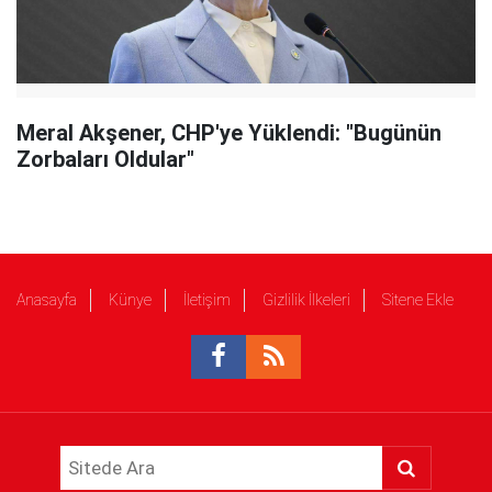
Meral Akşener, CHP'ye Yüklendi: "Bugünün
Zorbaları Oldular"
Anasayfa
Künye
İletişim
Gizlilik İlkeleri
Sitene Ekle