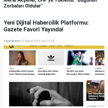
Meral Akşener, CHP'ye Yüklendi: "Bugünün
Zorbaları Oldular"
Yeni Dijital Habercilik Platformu:
Gazete Favori Yayında!
Yayınlanma:
20 Mayıs 2025 Salı 22:38