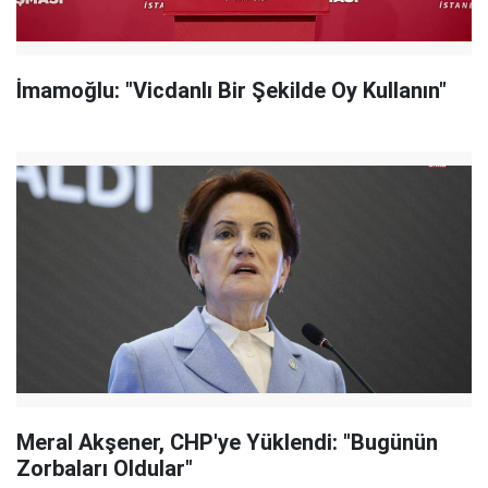
İmamoğlu: "Vicdanlı Bir Şekilde Oy Kullanın"
Meral Akşener, CHP'ye Yüklendi: "Bugünün
Zorbaları Oldular"