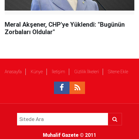
Meral Akşener, CHP'ye Yüklendi: "Bugünün
Zorbaları Oldular"
Anasayfa
Künye
İletişim
Gizlilik İlkeleri
Sitene Ekle
Muhalif Gazete
© 2011