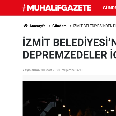
GÜND
Anasayfa
Gündem
İZMİT BELEDİYESİ’NDEN 
İZMİT BELEDİYESİ
DEPREMZEDELER İÇ
Yayınlanma:
30 Mart 2023 Perşembe 16:10