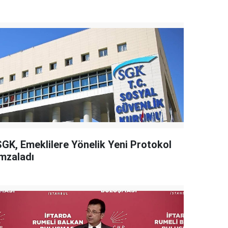
SGK, Emeklilere Yönelik Yeni Protokol
İmzaladı