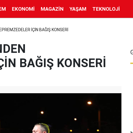
EM
EKONOMI
MAGAZIN
YAŞAM
TEKNOLOJI
DEPREMZEDELER İÇİN BAĞIŞ KONSERİ
’NDEN
İN BAĞIŞ KONSERİ