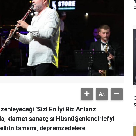
Y
S
zenleyeceği ’Sizi En İyi Biz Anlarız
, klarnet sanatçısı HüsnüŞenlendirici’yi
gelirin tamamı, depremzedelere