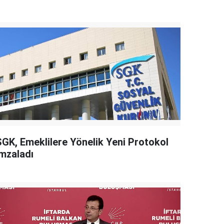
SGK, Emeklilere Yönelik Yeni Protokol
İmzaladı