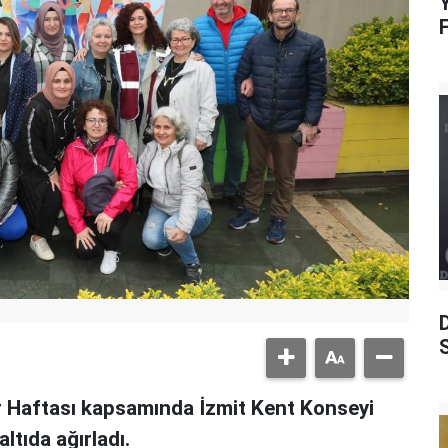
Y
S
er Haftası kapsamında İzmit Kent Konseyi
ltıda ağırladı.