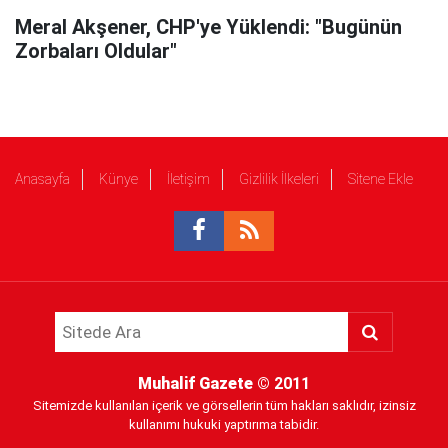
Meral Akşener, CHP'ye Yüklendi: "Bugünün
Zorbaları Oldular"
Anasayfa
Künye
İletişim
Gizlilik İlkeleri
Sitene Ekle
Muhalif Gazete
© 2011
Sitemizde kullanılan içerik ve görsellerin tüm hakları saklıdır, izinsiz
kullanımı hukuki yaptırıma tabidir.