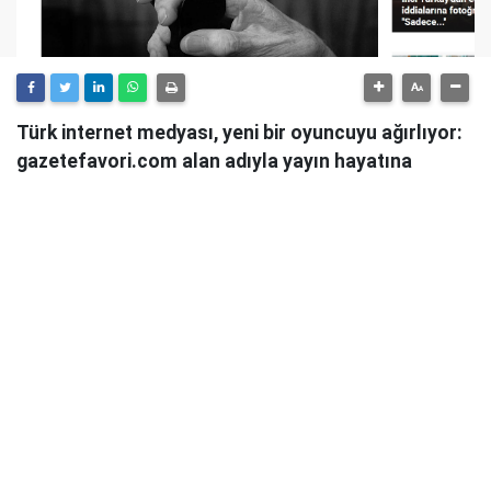
Türk internet medyası, yeni bir oyuncuyu ağırlıyor:
gazetefavori.com alan adıyla yayın hayatına
başlayan Gazete Favori, "Merhaba" diyerek
okuyucularıyla buluştuğunu duyurdu.
Güncel haberleri, derinlemesine analizleri ve farklı
bakış açılarını okuyucularına sunmayı hedefleyen
Gazete Favori, dijital habercilik alanında yeni bir soluk
getirme iddiasıyla yola çıktı.
Haberciliğe Yeni Bir Yaklaşım
Gazete Favori'nin yayın politikası hakkında henüz
detaylı bir açıklama yapılmamış olsa da, isminden de