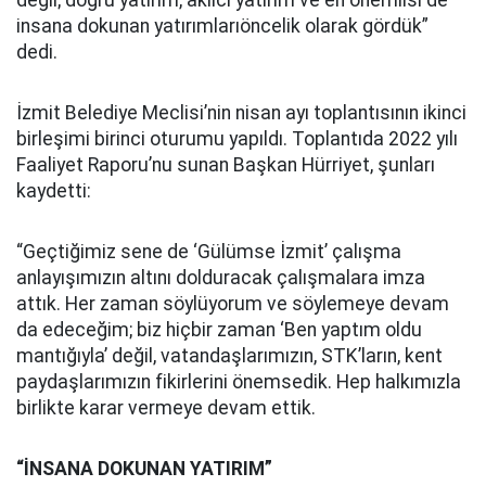
değil; doğru yatırım, akılcı yatırım ve en önemlisi de
insana dokunan yatırımlarıöncelik olarak gördük”
dedi.
İzmit Belediye Meclisi’nin nisan ayı toplantısının ikinci
birleşimi birinci oturumu yapıldı. Toplantıda 2022 yılı
Faaliyet Raporu’nu sunan Başkan Hürriyet, şunları
kaydetti:
“Geçtiğimiz sene de ‘Gülümse İzmit’ çalışma
anlayışımızın altını dolduracak çalışmalara imza
attık. Her zaman söylüyorum ve söylemeye devam
da edeceğim; biz hiçbir zaman ‘Ben yaptım oldu
mantığıyla’ değil, vatandaşlarımızın, STK’ların, kent
paydaşlarımızın fikirlerini önemsedik. Hep halkımızla
birlikte karar vermeye devam ettik.
“İNSANA DOKUNAN YATIRIM”