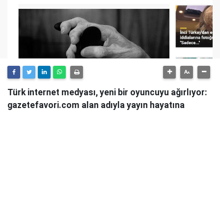
Türk internet medyası, yeni bir oyuncuyu ağırlıyor:
gazetefavori.com alan adıyla yayın hayatına
başlayan Gazete Favori, "Merhaba" diyerek
okuyucularıyla buluştuğunu duyurdu.
Güncel haberleri, derinlemesine analizleri ve farklı
bakış açılarını okuyucularına sunmayı hedefleyen
Gazete Favori, dijital habercilik alanında yeni bir soluk
getirme iddiasıyla yola çıktı.
Haberciliğe Yeni Bir Yaklaşım