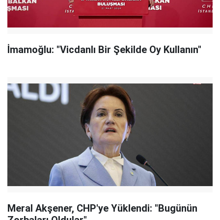
İmamoğlu: "Vicdanlı Bir Şekilde Oy Kullanın"
Meral Akşener, CHP'ye Yüklendi: "Bugünün