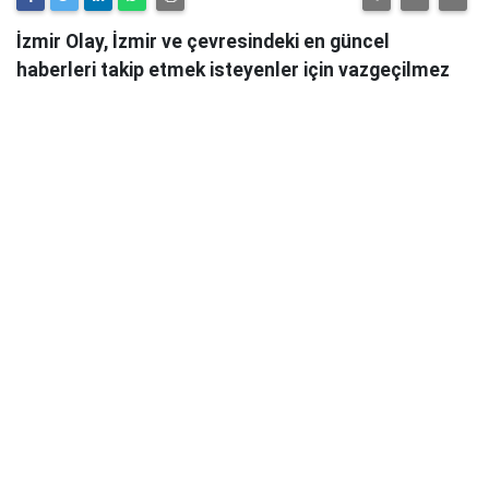
İzmir Olay, İzmir ve çevresindeki en güncel
haberleri takip etmek isteyenler için vazgeçilmez
bir kaynaktır.
Günlük olarak güncellenen haber sitesi, İzmir'in tüm
önemli gelişmelerini anlık olarak okuyucularına
ulaştırmaktadır.
İzmir Olay
, sadece şehirdeki değil, aynı zamanda
ülke genelindeki önemli olayları da takip ederek
okuyucularını bilgilendirmektedir. Güvenilir ve
tarafsız habercilik anlayışıyla hareket eden İzmir
Olay, her türlü haber konusunda objektif bir bakış
açısı sunmaktadır.
Siyasetten ekonomiye, kültür-sanattan spor
haberlerine kadar geniş bir yelpazede hizmet veren