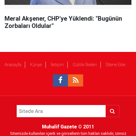
Meral Akşener, CHP'ye Yüklendi: "Bugünün
Zorbaları Oldular"
Anasayfa
Künye
İletişim
Gizlilik İlkeleri
Sitene Ekle
Muhalif Gazete
© 2011
Sitemizde kullanılan içerik ve görsellerin tüm hakları saklıdır, izinsiz