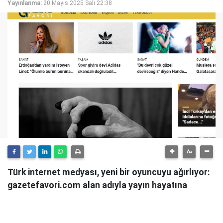
Yayınlanma:
20 Mayıs 2025 Salı 22:38
Türk internet medyası, yeni bir oyuncuyu ağırlıyor:
gazetefavori.com alan adıyla yayın hayatına
başlayan Gazete Favori, "Merhaba" diyerek
okuyucularıyla buluştuğunu duyurdu.