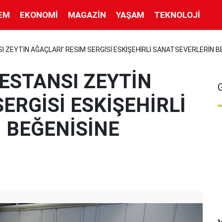
EM
EKONOMI
MAGAZIN
YAŞAM
TEKNOLOJI
SI ZEYTİN AĞAÇLARI’ RESİM SERGİSİ ESKİŞEHİRLİ SANATSEVERLERİN 
DESTANSI ZEYTİN
ERGİSİ ESKİŞEHİRLİ
 BEĞENİSİNE