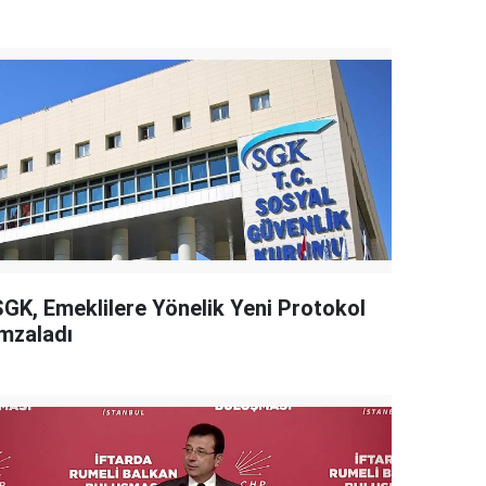
SGK, Emeklilere Yönelik Yeni Protokol
İmzaladı