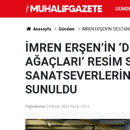
GÜND
Anasayfa
Gündem
İMREN ERŞEN’İN ‘DESTAN
İMREN ERŞEN’İN ‘
AĞAÇLARI’ RESİM S
SANATSEVERLERİN
SUNULDU
Yayınlanma:
09 Nisan 2023 Pazar 14:53