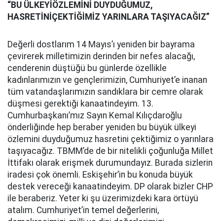
“BU ÜLKEYİÖZLEMİNİ DUYDUĞUMUZ,
HASRETİNİÇEKTİĞİMİZ YARINLARA TAŞIYACAĞIZ”
Değerli dostlarım 14 Mayıs’ı yeniden bir bayrama
çevirerek milletimizin derinden bir nefes alacağı,
cenderenin düştüğü bu günlerde özellikle
kadınlarımızın ve gençlerimizin, Cumhuriyet’e inanan
tüm vatandaşlarımızın sandıklara bir cemre olarak
düşmesi gerektiği kanaatindeyim. 13.
Cumhurbaşkanı’mız Sayın Kemal Kılıçdaroğlu
önderliğinde hep beraber yeniden bu büyük ülkeyi
özlemini duyduğumuz hasretini çektiğimiz o yarınlara
taşıyacağız. TBMM’de de bir nitelikli çoğunluğa Millet
İttifakı olarak erişmek durumundayız. Burada sizlerin
iradesi çok önemli. Eskişehir’in bu konuda büyük
destek vereceği kanaatindeyim. DP olarak bizler CHP
ile beraberiz. Yeter ki şu üzerimizdeki kara örtüyü
atalım. Cumhuriyet’in temel değerlerini,