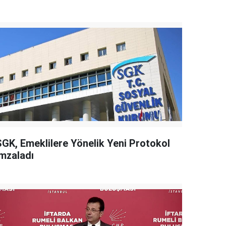
SGK, Emeklilere Yönelik Yeni Protokol
İmzaladı