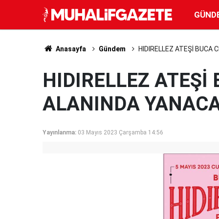
GÜND
Anasayfa
Gündem
HIDIRELLEZ ATEŞİ BUCA 
HIDIRELLEZ ATEŞİ
ALANINDA YANAC
Yayınlanma:
03 Mayıs 2023 Çarşamba 14:56