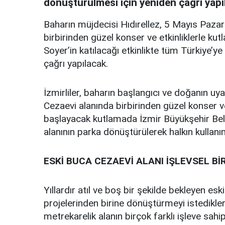
dönüştürülmesi için yeniden çağrı yapı
Baharın müjdecisi Hıdırellez, 5 Mayıs Paza
birbirinden güzel konser ve etkinliklerle k
Soyer’in katılacağı etkinlikte tüm Türkiye’y
çağrı yapılacak.
İzmirliler, baharın başlangıcı ve doğanın uya
Cezaevi alanında birbirinden güzel konser ve
başlayacak kutlamada İzmir Büyükşehir Bel
alanının parka dönüştürülerek halkın kullanım
ESKİ BUCA CEZAEVİ ALANI İŞLEVSEL B
Yıllardır atıl ve boş bir şekilde bekleyen e
projelerinden birine dönüştürmeyi istedikle
metrekarelik alanın birçok farklı işleve sahi