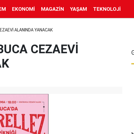
EM
EKONOMI
MAGAZIN
YAŞAM
TEKNOLOJI
CEZAEVİ ALANINDA YANACAK
 BUCA CEZAEVİ
AK