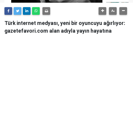
Türk internet medyası, yeni bir oyuncuyu ağırlıyor:
gazetefavori.com alan adıyla yayın hayatına
başlayan Gazete Favori, "Merhaba" diyerek
okuyucularıyla buluştuğunu duyurdu.
Güncel haberleri, derinlemesine analizleri ve farklı
bakış açılarını okuyucularına sunmayı hedefleyen
Gazete Favori, dijital habercilik alanında yeni bir soluk
getirme iddiasıyla yola çıktı.
Haberciliğe Yeni Bir Yaklaşım
Gazete Favori'nin yayın politikası hakkında henüz
detaylı bir açıklama yapılmamış olsa da, isminden de
anlaşılacağı üzere, okuyucuların "favorisi" olmayı,