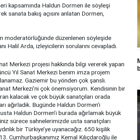
ikleri kapsamında Haldun Dormen ile söyleşi
rek sanata bakış açısını anlatan Dormen,
’in moderatörlüğünde düzenlenen söyleşide
Halil Arda, izleyicilerin sorularını cevapladı.
anat Merkezi projesi hakkında bilgi vererek yapan
b
züncü Yıl Sanat Merkezi benim imza projem
lanamaz. Gaziemir bu yönden çok şanslı.
Sanat Merkezi’ni çok önemsiyorum. Kendisinin bir
ran kalacak ve çok büyük sanatçıları orada
ları ağırladık. Bugünde Haldun Dormen’i
yük usta Haldun Dormen’i burada ağırlamak büyük
iniz sürece sahnelerimizde usta sanatçıları
nlık bir Türkiye’ye uyanacağız. 650 kişilik
 13. Cumhurbaşkanımız Kemal Kılıçdaroğlu ile