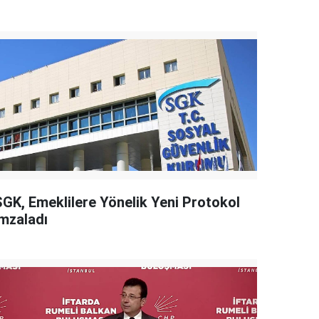
SGK, Emeklilere Yönelik Yeni Protokol
İmzaladı