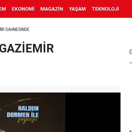
EM
EKONOMI
MAGAZIN
YAŞAM
TEKNOLOJI
İR SAHNESİNDE
GAZİEMİR