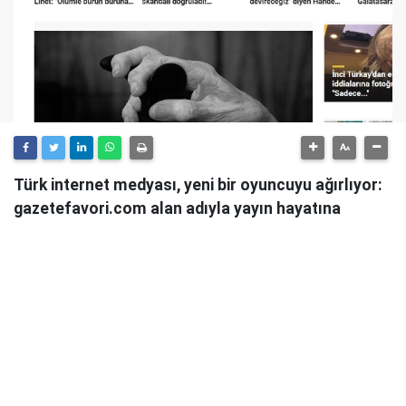
Türk internet medyası, yeni bir oyuncuyu ağırlıyor:
gazetefavori.com alan adıyla yayın hayatına
başlayan Gazete Favori, "Merhaba" diyerek
okuyucularıyla buluştuğunu duyurdu.
Güncel haberleri, derinlemesine analizleri ve farklı
bakış açılarını okuyucularına sunmayı hedefleyen
Gazete Favori, dijital habercilik alanında yeni bir soluk
getirme iddiasıyla yola çıktı.