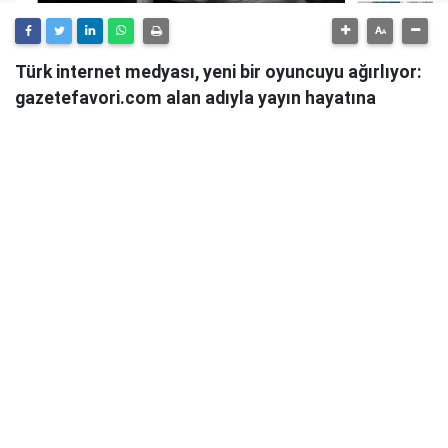
Türk internet medyası, yeni bir oyuncuyu ağırlıyor:
gazetefavori.com alan adıyla yayın hayatına
başlayan Gazete Favori, "Merhaba" diyerek
okuyucularıyla buluştuğunu duyurdu.
Güncel haberleri, derinlemesine analizleri ve farklı
bakış açılarını okuyucularına sunmayı hedefleyen
Gazete Favori, dijital habercilik alanında yeni bir soluk
getirme iddiasıyla yola çıktı.
Haberciliğe Yeni Bir Yaklaşım
Gazete Favori'nin yayın politikası hakkında henüz
detaylı bir açıklama yapılmamış olsa da, isminden de
anlaşılacağı üzere, okuyucuların "favorisi" olmayı,
onların ilgisini çeken, güvendikleri ve takip etmekten