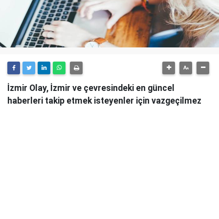
İzmir Olay, İzmir ve çevresindeki en güncel
haberleri takip etmek isteyenler için vazgeçilmez
bir kaynaktır.
Günlük olarak güncellenen haber sitesi, İzmir'in tüm
önemli gelişmelerini anlık olarak okuyucularına
ulaştırmaktadır.
İzmir Olay
, sadece şehirdeki değil, aynı zamanda
ülke genelindeki önemli olayları da takip ederek
okuyucularını bilgilendirmektedir. Güvenilir ve