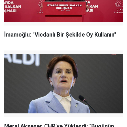
İmamoğlu: "Vicdanlı Bir Şekilde Oy Kullanın"
Meral Akşener, CHP'ye Yüklendi: "Bugünün