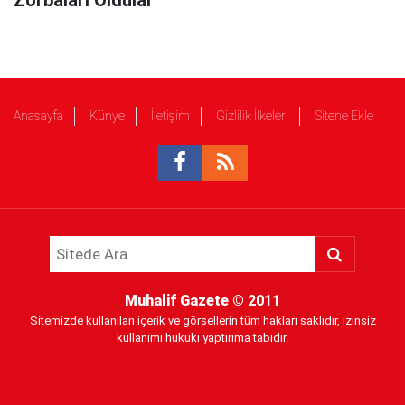
Zorbaları Oldular"
Anasayfa
Künye
İletişim
Gizlilik İlkeleri
Sitene Ekle
Muhalif Gazete
© 2011
Sitemizde kullanılan içerik ve görsellerin tüm hakları saklıdır, izinsiz
kullanımı hukuki yaptırıma tabidir.