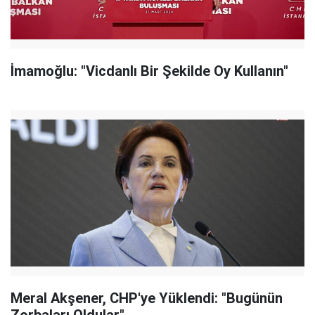
İmamoğlu: "Vicdanlı Bir Şekilde Oy Kullanın"
Meral Akşener, CHP'ye Yüklendi: "Bugünün