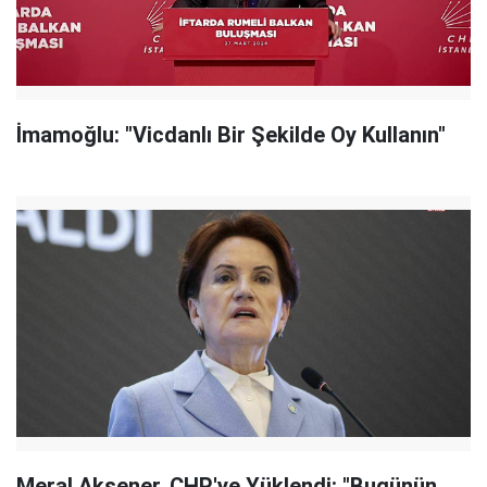
İmamoğlu: "Vicdanlı Bir Şekilde Oy Kullanın"
Meral Akşener, CHP'ye Yüklendi: "Bugünün