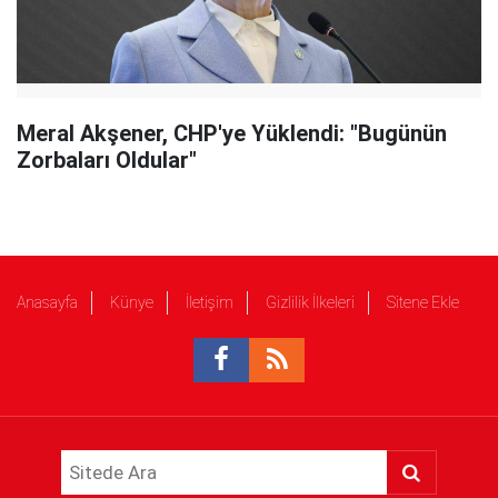
Meral Akşener, CHP'ye Yüklendi: "Bugünün
Zorbaları Oldular"
Anasayfa
Künye
İletişim
Gizlilik İlkeleri
Sitene Ekle