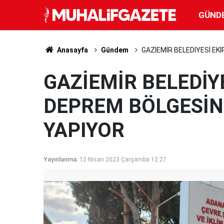
GÜND
Anasayfa
Gündem
GAZİEMİR BELEDİYESİ EK
GAZİEMİR BELEDİYE
DEPREM BÖLGESİN
YAPIYOR
Yayınlanma:
12 Nisan 2023 Çarşamba 12:27