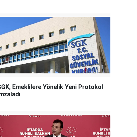
SGK, Emeklilere Yönelik Yeni Protokol
İmzaladı