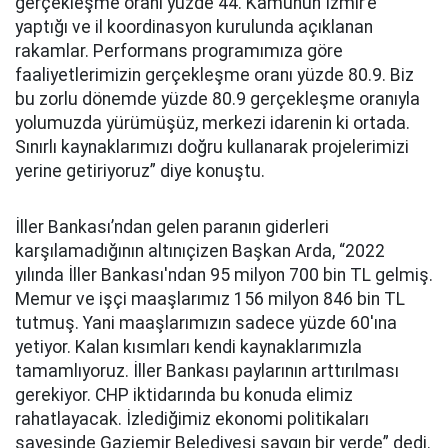
gerçekleşme oranı yüzde 44. Kamunun İzmir’e
yaptığı ve il koordinasyon kurulunda açıklanan
rakamlar. Performans programımıza göre
faaliyetlerimizin gerçekleşme oranı yüzde 80.9. Biz
bu zorlu dönemde yüzde 80.9 gerçekleşme oranıyla
yolumuzda yürümüşüz, merkezi idarenin ki ortada.
Sınırlı kaynaklarımızı doğru kullanarak projelerimizi
yerine getiriyoruz” diye konuştu.
İller Bankası’ndan gelen paranın giderleri
karşılamadığının altınıçizen Başkan Arda, “2022
yılında İller Bankası'ndan 95 milyon 700 bin TL gelmiş.
Memur ve işçi maaşlarımız 156 milyon 846 bin TL
tutmuş. Yani maaşlarımızın sadece yüzde 60'ına
yetiyor. Kalan kısımları kendi kaynaklarımızla
tamamlıyoruz. İller Bankası paylarının arttırılması
gerekiyor. CHP iktidarında bu konuda elimiz
rahatlayacak. İzlediğimiz ekonomi politikaları
sayesinde Gaziemir Belediyesi saygın bir yerde” dedi.