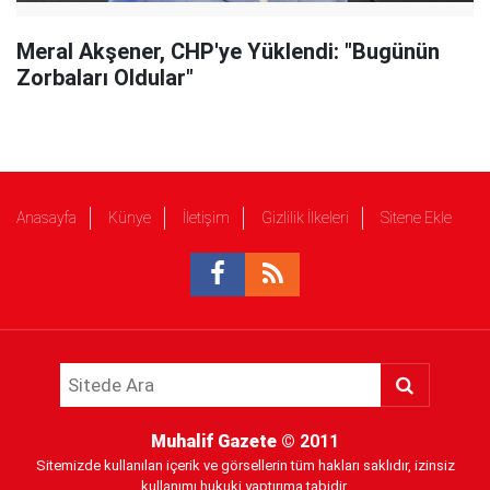
Meral Akşener, CHP'ye Yüklendi: "Bugünün
Zorbaları Oldular"
Anasayfa
Künye
İletişim
Gizlilik İlkeleri
Sitene Ekle
Muhalif Gazete
© 2011
Sitemizde kullanılan içerik ve görsellerin tüm hakları saklıdır, izinsiz
kullanımı hukuki yaptırıma tabidir.