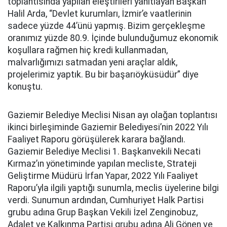
toplantısında yapılan eleştirileri yanıtlayan Başkan
Halil Arda, “Devlet kurumları, İzmir’e vaatlerinin
sadece yüzde 44’ünü yapmış. Bizim gerçekleşme
oranımız yüzde 80.9. İçinde bulunduğumuz ekonomik
koşullara rağmen hiç kredi kullanmadan,
malvarlığımızı satmadan yeni araçlar aldık,
projelerimiz yaptık. Bu bir başarıöyküsüdür” diye
konuştu.
Gaziemir Belediye Meclisi Nisan ayı olağan toplantısı
ikinci birleşiminde Gaziemir Belediyesi’nin 2022 Yılı
Faaliyet Raporu görüşülerek karara bağlandı.
Gaziemir Belediye Meclisi 1. Başkanvekili Necati
Kırmaz’ın yönetiminde yapılan mecliste, Strateji
Geliştirme Müdürü İrfan Yapar, 2022 Yılı Faaliyet
Raporu’yla ilgili yaptığı sunumla, meclis üyelerine bilgi
verdi. Sunumun ardından, Cumhuriyet Halk Partisi
grubu adına Grup Başkan Vekili İzel Zenginobuz,
Adalet ve Kalkınma Partisi grubu adına Ali Gönen ve