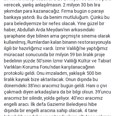
verecek, yanlış anlaşılmasın. 2 milyon 30 bin lira
yıkımdan para kazanacağız. Firma bugün o parayı
bankaya yatırdı. Bu da benim mutluluğum. Çünkü bu
para belediyemize bir nefes olacak. Yine güzel bir
haber, Abdullah Arda Meydanı’nın arkasındaki
şaraphane diye bilinen ama geçmişte sinema olarak
kullanılmış, Rumlardan kalan binanın restorasyonuyla
ilgili bir hazırlığımız vardı. İzmir Valiliği’ne yaptığımız
müracaat sonucunda bir milyon 59 bin liralık proje
bedelinin yüzde 50'sinin İzmir Valiliği Kültür ve Tabiat
Varlıkları Koruma Fonu’ndan karşılanacağının
protokolü geldi. Onu imzaladım, yaklaşık 500 bin
liralık kaynak bize aktarılacak. Onun dışında bu
dönemdeki 38’inci aracımız bugün geldi. Hani o çivi
çakmadı diyen arkadaşlara da bir bilgi olsun. 39’uncu
aracımız bir silindir, yolda geliyor. 40’ıncı aracımız
engelli aracı. İlk defa Gaziemir Belediyesi hibe
dışında bir engelli aracına sahip olacak. 4 tane