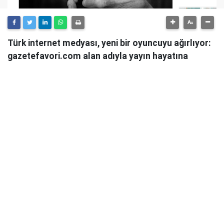
Türk internet medyası, yeni bir oyuncuyu ağırlıyor:
gazetefavori.com alan adıyla yayın hayatına
başlayan Gazete Favori, "Merhaba" diyerek
okuyucularıyla buluştuğunu duyurdu.
Güncel haberleri, derinlemesine analizleri ve farklı
bakış açılarını okuyucularına sunmayı hedefleyen
Gazete Favori, dijital habercilik alanında yeni bir soluk
getirme iddiasıyla yola çıktı.
Haberciliğe Yeni Bir Yaklaşım
Gazete Favori'nin yayın politikası hakkında henüz
detaylı bir açıklama yapılmamış olsa da, isminden de
anlaşılacağı üzere, okuyucuların "favorisi" olmayı,