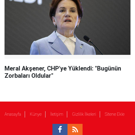
Meral Akşener, CHP'ye Yüklendi: "Bugünün
Zorbaları Oldular"
Anasayfa
Künye
İletişim
Gizlilik İlkeleri
Sitene Ekle