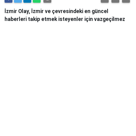
İzmir Olay, İzmir ve çevresindeki en güncel
haberleri takip etmek isteyenler için vazgeçilmez
bir kaynaktır.
Günlük olarak güncellenen haber sitesi, İzmir'in tüm
önemli gelişmelerini anlık olarak okuyucularına
ulaştırmaktadır.
İzmir Olay
, sadece şehirdeki değil, aynı zamanda
ülke genelindeki önemli olayları da takip ederek
okuyucularını bilgilendirmektedir. Güvenilir ve
tarafsız habercilik anlayışıyla hareket eden İzmir
Olay, her türlü haber konusunda objektif bir bakış
açısı sunmaktadır.
Siyasetten ekonomiye, kültür-sanattan spor
haberlerine kadar geniş bir yelpazede hizmet veren