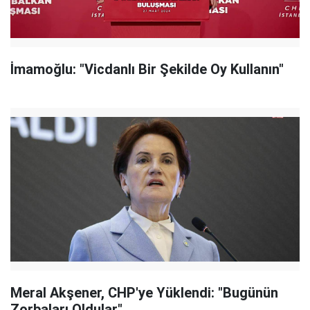
İmamoğlu: "Vicdanlı Bir Şekilde Oy Kullanın"
Meral Akşener, CHP'ye Yüklendi: "Bugünün
Zorbaları Oldular"