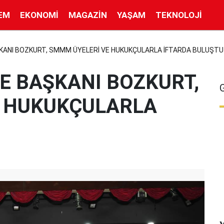
EM
EKONOMI
MAGAZIN
YAŞAM
TEKNOLOJI
KANI BOZKURT, SMMM ÜYELERİ VE HUKUKÇULARLA İFTARDA BULUŞTU
E BAŞKANI BOZKURT,
E HUKUKÇULARLA