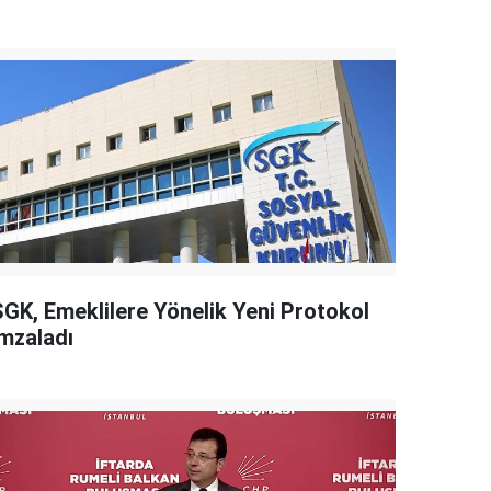
SGK, Emeklilere Yönelik Yeni Protokol
İmzaladı