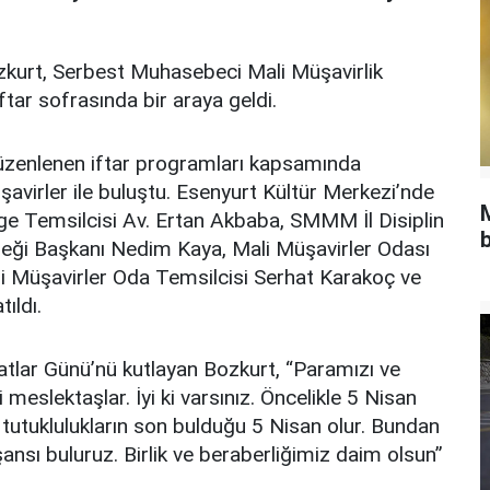
kurt, Serbest Muhasebeci Mali Müşavirlik
tar sofrasında bir araya geldi.
üzenlenen iftar programları kapsamında
virler ile buluştu. Esenyurt Kültür Merkezi’nde
e Temsilcisi Av. Ertan Akbaba, SMMM İl Disiplin
b
neği Başkanı Nedim Kaya, Mali Müşavirler Odası
li Müşavirler Oda Temsilcisi Serhat Karakoç ve
ıldı.
atlar Günü’nü kutlayan Bozkurt, “Paramızı ve
eslektaşlar. İyi ki varsınız. Öncelikle 5 Nisan
utuklulukların son bulduğu 5 Nisan olur. Bundan
sı buluruz. Birlik ve beraberliğimiz daim olsun”