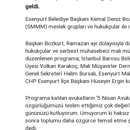
geldi.
Esenyurt Belediye Başkanı Kemal Deniz Boz
(SMMM) meslek grupları ve hukukçular ile if
Başkan Bozkurt, Ramazan ayı dolayısıyla d
hukukçular ve serbest muhasebeci mali müşa
düzenlenen programa; İstanbul Barosu Bölg
Üyesi Volkan Karakoç, Mali Müşavirler Der
Genel Sekreteri Halim Bursalı, Esenyurt Ma
CHP Esenyurt İlçe Başkanı Hüseyin Ergin kat
Programa katılan avukatların ‘5 Nisan Avuk
özgürlüğümüzü teslim ettiğimiz çok değerli m
gününüzü kutluyorum. Umuyorum ki haksız t
sonra toplumu daha özgürce temsil etme şan
dedi.