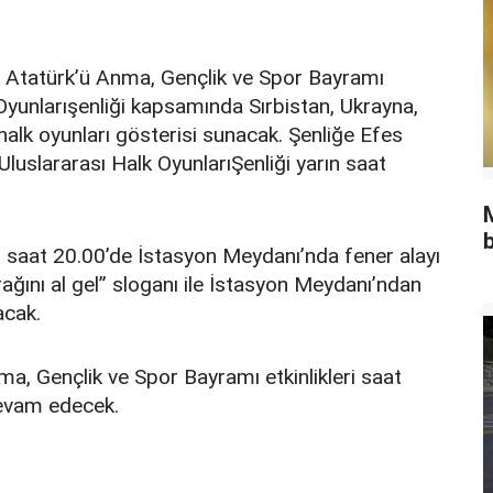
s Atatürk’ü Anma, Gençlik ve Spor Bayramı
Oyunlarışenliği kapsamında Sırbistan, Ukrayna,
alk oyunları gösterisi sunacak. Şenliğe Efes
Uluslararası Halk OyunlarıŞenliği yarın saat
.
b
n saat 20.00’de İstasyon Meydanı’nda fener alayı
ğını al gel” sloganı ile İstasyon Meydanı’ndan
acak.
, Gençlik ve Spor Bayramı etkinlikleri saat
devam edecek.