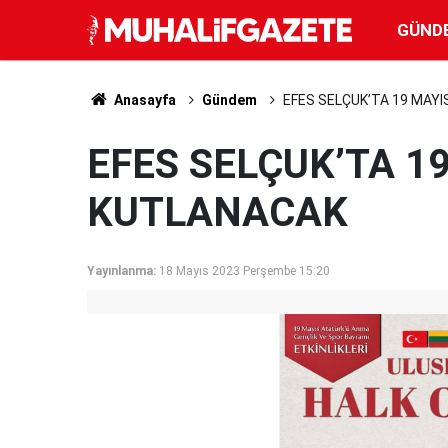
GÜND
Anasayfa
Gündem
EFES SELÇUK’TA 19 MAY
EFES SELÇUK’TA 1
KUTLANACAK
Yayınlanma:
18 Mayıs 2023 Perşembe 15:20