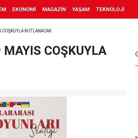
EM
EKONOMI
MAGAZIN
YAŞAM
TEKNOLOJI
IS COŞKUYLA KUTLANACAK
9 MAYIS COŞKUYLA