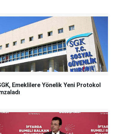
SGK, Emeklilere Yönelik Yeni Protokol
İmzaladı