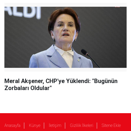
Meral Akşener, CHP'ye Yüklendi: "Bugünün
Zorbaları Oldular"
Anasayfa
Künye
İletişim
Gizlilik İlkeleri
Sitene Ekle