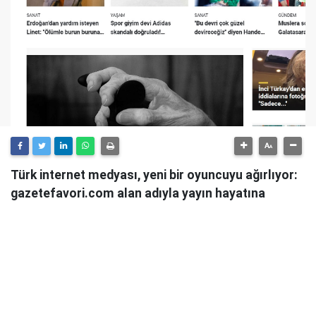
Türk internet medyası, yeni bir oyuncuyu ağırlıyor:
gazetefavori.com alan adıyla yayın hayatına
başlayan Gazete Favori, "Merhaba" diyerek
okuyucularıyla buluştuğunu duyurdu.
Güncel haberleri, derinlemesine analizleri ve farklı
bakış açılarını okuyucularına sunmayı hedefleyen
Gazete Favori, dijital habercilik alanında yeni bir soluk
getirme iddiasıyla yola çıktı.