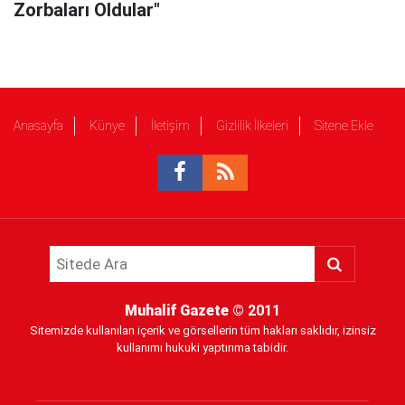
Zorbaları Oldular"
Anasayfa
Künye
İletişim
Gizlilik İlkeleri
Sitene Ekle
Muhalif Gazete
© 2011
Sitemizde kullanılan içerik ve görsellerin tüm hakları saklıdır, izinsiz
kullanımı hukuki yaptırıma tabidir.