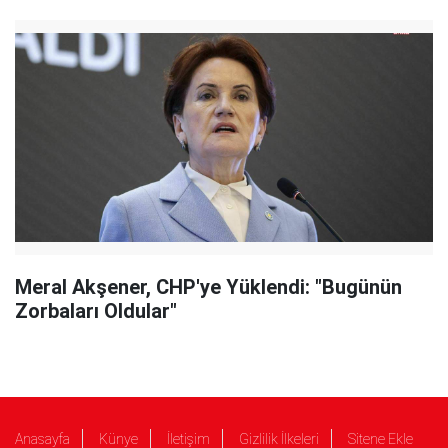
Meral Akşener, CHP'ye Yüklendi: "Bugünün
Zorbaları Oldular"
Anasayfa
Künye
İletişim
Gizlilik İlkeleri
Sitene Ekle