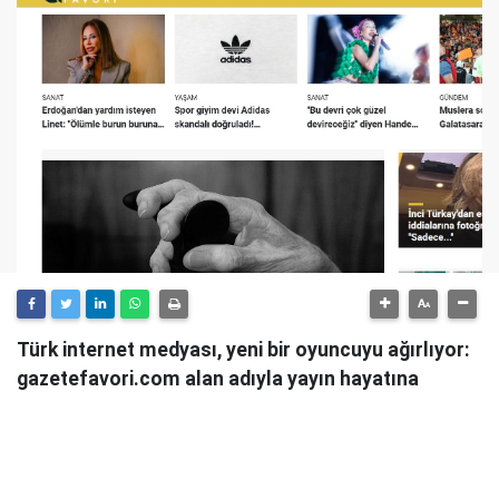
Türk internet medyası, yeni bir oyuncuyu ağırlıyor:
gazetefavori.com alan adıyla yayın hayatına
başlayan Gazete Favori, "Merhaba" diyerek
okuyucularıyla buluştuğunu duyurdu.
Güncel haberleri, derinlemesine analizleri ve farklı