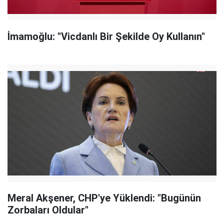
İmamoğlu: "Vicdanlı Bir Şekilde Oy Kullanın"
Meral Akşener, CHP'ye Yüklendi: "Bugünün
Zorbaları Oldular"