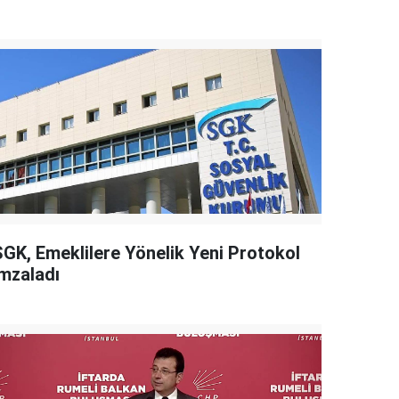
SGK, Emeklilere Yönelik Yeni Protokol
İmzaladı