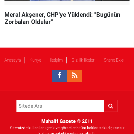
Meral Akşener, CHP'ye Yüklendi: "Bugünün
Zorbaları Oldular"
Anasayfa
Künye
İletişim
Gizlilik İlkeleri
Sitene Ekle
Muhalif Gazete
© 2011
Sitemizde kullanılan içerik ve görsellerin tüm hakları saklıdır, izinsiz
kullanımı hukuki yaptırıma tabidir.