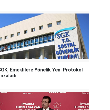
SGK, Emeklilere Yönelik Yeni Protokol
İmzaladı